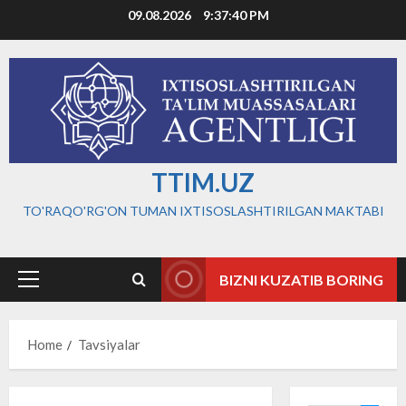
Skip
09.08.2026
9:37:41 PM
to
content
TTIM.UZ
TO'RAQO'RG'ON TUMAN IXTISOSLASHTIRILGAN MAKTABI
BIZNI KUZATIB BORING
Primary
Menu
Home
Tavsiyalar