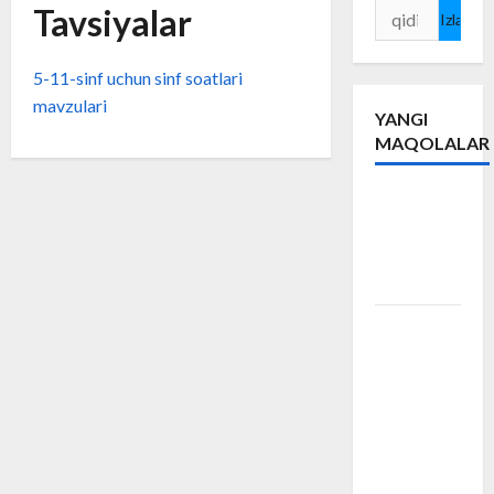
Tavsiyalar
Qidirshish:
5-11-sinf uchun sinf soatlari
mavzulari
YANGI
MAQOLALAR
#RMA
Raqamli
ma’naviyat
akademiyasi
“So‘nggi
qo‘ng‘iroq”
tadbiri
yuqori
saviyada
tashkil
etildi.