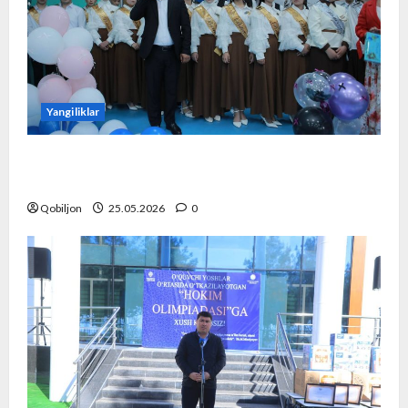
Yangiliklar
“So‘nggi qo‘ng‘iroq” tadbiri yuqori saviyada
tashkil etildi.
Qobiljon
25.05.2026
0