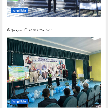
Yangiliklar
“Hokim olimpiadasi” yuqori saviyada o‘tkazildi!
Qobiljon
26.03.2026
0
Yangiliklar