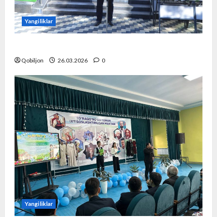
Yangiliklar
“Hokim olimpiadasi” yuqori saviyada o‘tkazildi!
Qobiljon
26.03.2026
0
Yangiliklar