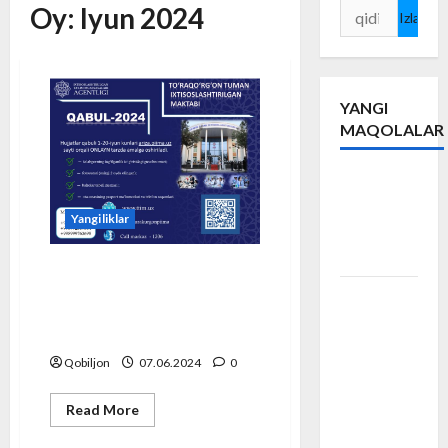
Oy:
Iyun 2024
Qidirshish:
YANGI
MAQOLALAR
#RMA
Raqamli
Yangiliklar
ma’naviyat
akademiyasi
MAKTABIMIZGA
2024/2025-OʻQUV YILI
“So‘nggi
UCHUN QABUL EʼLON
qo‘ng‘iroq”
QILINADI!
tadbiri
Qobiljon
07.06.2024
0
yuqori
saviyada
Read
Read More
tashkil
more
about
etildi.