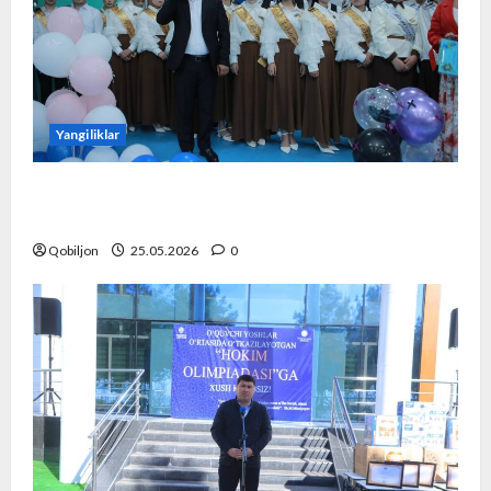
Yangiliklar
“So‘nggi qo‘ng‘iroq” tadbiri yuqori saviyada
tashkil etildi.
Qobiljon
25.05.2026
0