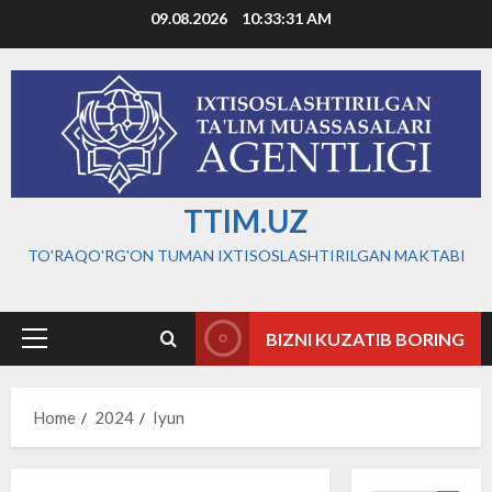
Skip
09.08.2026
10:33:32 AM
to
content
TTIM.UZ
TO'RAQO'RG'ON TUMAN IXTISOSLASHTIRILGAN MAKTABI
BIZNI KUZATIB BORING
Primary
Menu
Home
2024
Iyun